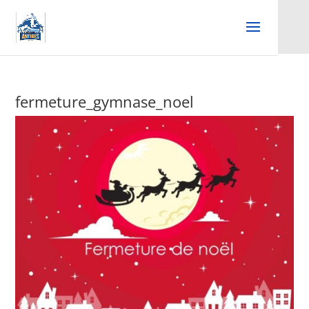
fermeture_gymnase_noel